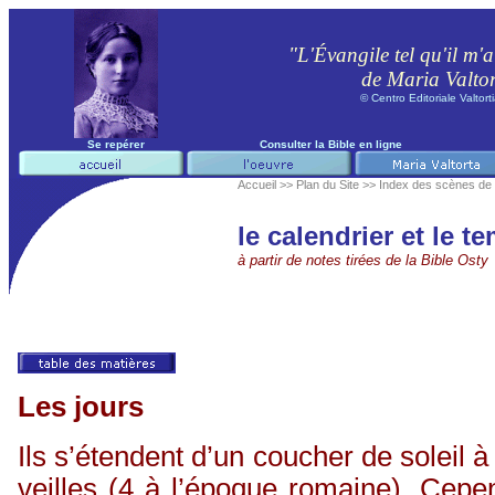
"L'Évangile tel qu'il m'a
de Maria Valto
©
Centro Editoriale
Valtort
Se repérer
Consulter la Bible en ligne
Accueil >>
Plan du Site >>
Index des scènes de l
le calendrier et le t
à partir de notes tirées de la Bible
Osty
Les jours
Ils s’étendent d’un coucher de soleil à 
veilles (4 à l’époque romaine). Cep