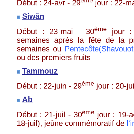
ème
Début : 24-
avr
- 29
jour : 22-ma
Siwân
ème
Début : 23-mai - 30
jour : 
semaines après la fête de la p
semaines ou
Pentecôte(
Shavouot
ou des premiers fruits
Tammouz
ème
Début : 22-juin - 29
jour : 20-
jui
Ab
ème
Début : 21-
juil
- 30
jour : 19-a
18-
juil
), jeûne commémoratif de
l’