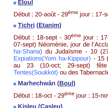
Eloul
ème
Début : 20-août - 29
jour : 17-s
Tichri
(
Etanim
)
ème
Début : 18-sept -
30
jour : 17
07-sept) Néoménie, jour de l’Acc
ha-Shana
)
du Judaïsme - 10 (27
Expiations(Yom ha-Kippour)
- 15 
au 23 (10-
oct
; 29-sept) fê
Tentes(
Soukkot
)
ou des Tabernacle
Marhechwân
(
Boul
)
ème
Début : 18-
oct
-
29
jour : 15-
no
Kisleu
(
Casleu
)