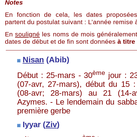
Notes
En fonction de cela, les dates proposées c
partent du postulat suivant : L’année remise
En
souli
g
né
les noms de mois généralement u
dates de début et de fin sont données
à titre
Nisan
(
Abib
)
ème
Début : 25-mars
-
30
jour : 2
(07-
avr
, 27-mars), début du 15 
(08-
avr
; 28-mars) au 21 (14-
a
Azymes. - Le lendemain du sabba
première gerbe
Iyyar
(
Ziv
)