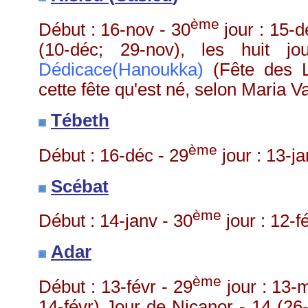
ème
Début : 16-
nov
- 30
jour : 15-
d
(10-
déc
; 29-
nov
), les huit j
Dédicace(Hanoukka)
(Fête des L
cette fête qu'est né, selon Maria Va
Tébeth
ème
Début : 16-
déc
- 29
jour : 13-
ja
Scébat
ème
Début : 14-
janv
- 30
jour : 12-
f
Adar
ème
Début : 13-
févr
- 29
jour : 13-
14-
févr
) Jour de
Nicanor
- 14 (26