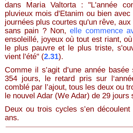
dans Maria Valtorta : "L'année c
pluvieux mois d'
Etanim
ou bien avec 
journées plus courtes qu'un rêve, aux
sans pain ? Non,
elle commence av
ensoleillé, joyeux où tout est riant,
le plus pauvre et le plus triste, s'o
vient l'été" (
2.31
).
Comme il s’agit d’une année basée s
354 jours, le retard pris sur l‘ann
comblé par l’ajout, tous les deux ou tr
le nouvel Adar (
We
Adar) de 29 jours s
Deux ou trois cycles s’en découlent
ans.